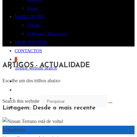
Dicas
NAVEGAÇÃO
Tracks
Software / Hardware
MERCHANDISE
CONTACTOS
0
ARTIGOS - ACTUALIDADE
Toggle website search
Escolhe um dos trilhos abaixo
Search this website
Listagem: Desde o mais recente
Actualidade