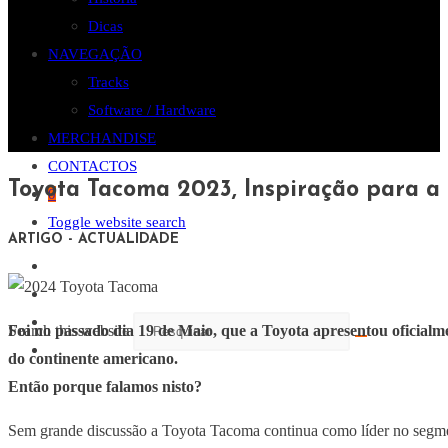
Dicas
NAVEGAÇÃO
Tracks
Software / Hardware
MERCHANDISE
CONTACTOS
Toyota Tacoma 2023, Inspiração para a
0
Toggle website search
ARTIGO - ACTUALIDADE
Foi no passado dia 19 de Maio, que a Toyota apresentou oficial
Search this website
do continente americano.
Então porque falamos nisto?
Sem grande discussão a Toyota Tacoma continua como líder no segmen