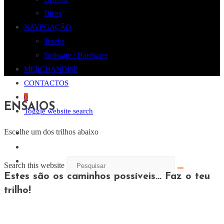
Dicas
NAVEGAÇÃO
Tracks
Software / Hardware
MERCHANDISE
CONTACTOS
0
ENSAIOS
Toggle website search
Escolhe um dos trilhos abaixo
Search this website
Estes são os caminhos possíveis... Faz o teu
trilho!