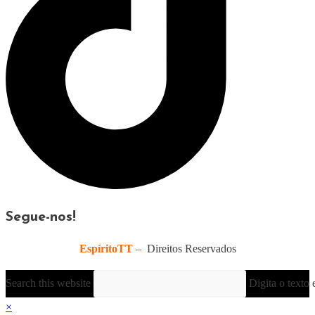
Segue-nos!
EspíritoTT –
Direitos Reservados
Search this website
Digita o texto 
×