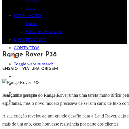
Dicas
NAVEGAÇÃO
Tracks
Software / Hardware
MERCHANDISE
CONTACTOS
Range Rover P38
0
Toggle website search
ENSAIO - VIATURA ORIGEM
A segunda geração do Range Rover tinha uma tarefa muito difícil pela
Search this website
espartanas, mas o novo modelo precisava de ser um carro de luxo comp
A sua criação revelou-se um grande desafio para a Land Rover, cujo 
mais de um ano, caso houvesse resistência por parte dos clientes.