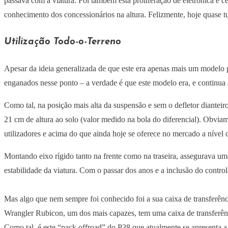
passava com a viatura. Foi também esta proliferação de eletrónica e 
conhecimento dos concessionários na altura. Felizmente, hoje quase 
Utilização Todo-o-Terreno
Apesar da ideia generalizada de que este era apenas mais um modelo 
enganados nesse ponto – a verdade é que este modelo era, e continua a
Como tal, na posição mais alta da suspensão e sem o defletor dianteir
21 cm de altura ao solo (valor medido na bola do diferencial). Obvia
utilizadores e acima do que ainda hoje se oferece no mercado a nível
Montando eixo rígido tanto na frente como na traseira, assegurava um
estabilidade da viatura. Com o passar dos anos e a inclusão do contr
Mas algo que nem sempre foi conhecido foi a sua caixa de transferênc
Wrangler Rubicon, um dos mais capazes, tem uma caixa de transferênc
Como tal, é este “pack offroad” do P38 que atualmente se apresenta a 