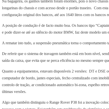
Na bagageira, os ganhos também foram enormes, pois o novo chassis p
longarinas do chassis e com acesso desde o portão traseiro. Com est
configuração original dos bancos, até aos 1640 litros com os bancos r
A posição de condução é de facto muito boa. Os bancos tipo “Captain 
e pode dizer-se até ao silêncio do motor BMW, faz deste modelo um e
A rematar isto tudo, a suspensão pneumática torna o comportamento t
De referir que o sistema de travagem também está em bom nível, send
saída da caixa, que evita que se perca eficiência no mesmo sempre q
Quanto a equipamentos, estavam disponíveis 2 versões: DT e DSE ou H
computador de bordo, jantes especiais, fecho centralizado com imobili
controlo de tração, ar condicionado automático bi-zona, espelho retrov
últimas versões.
Algo que também distinguiu o Range Rover P38 foi a inovação coloca