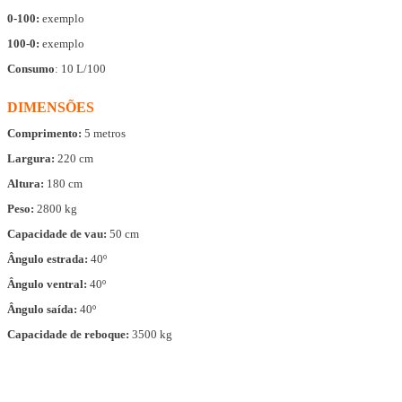
0-100:
exemplo
100-0:
exemplo
Consumo
: 10 L/100
DIMENSÕES
Comprimento:
5 metros
Largura:
220 cm
Altura:
180 cm
Peso:
2800 kg
Capacidade de vau:
50 cm
Ângulo estrada:
40º
Ângulo ventral:
40º
Ângulo saída:
40º
Capacidade de reboque:
3500 kg