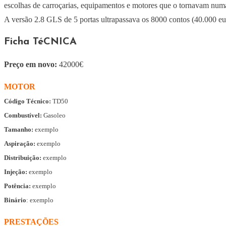
escolhas de carroçarias, equipamentos e motores que o tornavam numa v
A versão 2.8 GLS de 5 portas ultrapassava os 8000 contos (40.000 e
Ficha
TéCNICA
Preço em novo:
42000€
MOTOR
Código Técnico:
TD50
Combustível:
Gasoleo
Tamanho:
exemplo
Aspiração:
exemplo
Distribuição:
exemplo
Injeção:
exemplo
Potência:
exemplo
Binário
: exemplo
PRESTAÇÕES