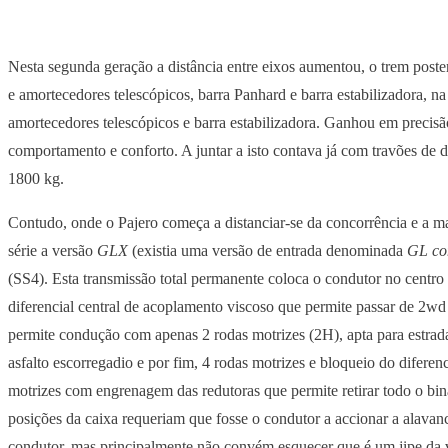
Nesta segunda geração a distância entre eixos aumentou, o trem poste
e amortecedores telescópicos, barra Panhard e barra estabilizadora, 
amortecedores telescópicos e barra estabilizadora. Ganhou em precisã
comportamento e conforto. A juntar a isto contava já com travões de di
1800 kg.
Contudo, onde o Pajero começa a distanciar-se da concorrência e a m
série a versão
GLX
(existia uma versão de entrada denominada
GL c
(SS4). Esta transmissão total permanente coloca o condutor no centro
diferencial central de acoplamento viscoso que permite passar de 2wd 
permite condução com apenas 2 rodas motrizes (2H), apta para estra
asfalto escorregadio e por fim, 4 rodas motrizes e bloqueio do diferen
motrizes com engrenagem das redutoras que permite retirar todo o bin
posições da caixa requeriam que fosse o condutor a accionar a alavanc
condutor, mas principalmente não convém esquecer que é um jipe da ve