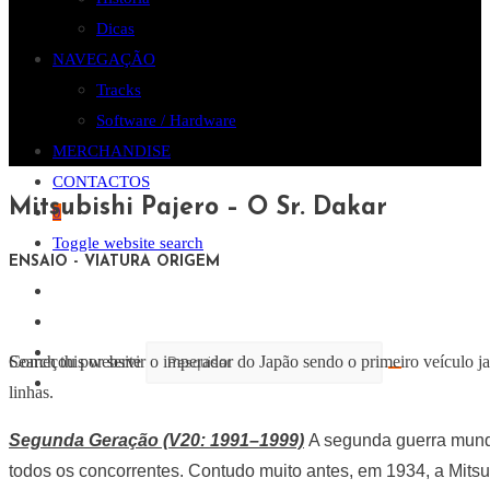
Dicas
NAVEGAÇÃO
Tracks
Software / Hardware
MERCHANDISE
CONTACTOS
Mitsubishi Pajero – O Sr. Dakar
0
Toggle website search
ENSAIO - VIATURA ORIGEM
Começou por servir o imperador do Japão sendo o primeiro veículo ja
Search this website
linhas.
Segunda Geração (V20: 1991–1999)
A segunda guerra mundia
todos os concorrentes. Contudo muito antes, em 1934, a Mitsub