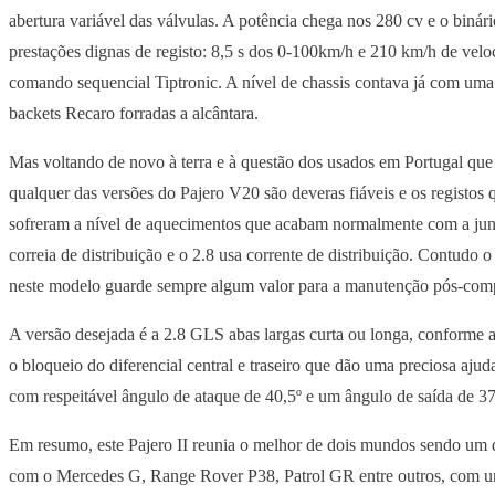
abertura variável das válvulas. A potência chega nos 280 cv e o binár
prestações dignas de registo: 8,5 s dos 0-100km/h e 210 km/h de v
comando sequencial Tiptronic. A nível de chassis contava já com um
backets Recaro forradas a alcântara.
Mas voltando de novo à terra e à questão dos usados em Portugal que
qualquer das versões do Pajero V20 são deveras fiáveis e os registos
sofreram a nível de aquecimentos que acabam normalmente com a junt
correia de distribuição e o 2.8 usa corrente de distribuição. Contudo 
neste modelo guarde sempre algum valor para a manutenção pós-com
A versão desejada é a 2.8 GLS abas largas curta ou longa, conforme a
o bloqueio do diferencial central e traseiro que dão uma preciosa aju
com respeitável ângulo de ataque de 40,5º e um ângulo de saída de 37,
Em resumo, este Pajero II reunia o melhor de dois mundos sendo um do
com o Mercedes G, Range Rover P38, Patrol GR entre outros, com um