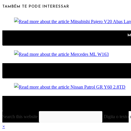
TAMBÉM TE PODE INTERESSAR
M
Search this website
Digita o texto 
×