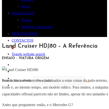
Dicas
NAVEGAÇÃO
Tracks
Software / Hardware
MERCHANDISE
CONTACTOS
Land Cruiser HDJ80 – A Referência
0
Toggle website search
ENSAIO - VIATURA ORIGEM
Para os mais aventureiros e habituados a estas coisas do todo-terr
Search this website
ícone e, ao mesmo tempo, um modelo mítico. Para muitos, a máquina p
capacidades offroad parecem não ter limites, apesar do seu tamanho e
Antes que perguntem: então, e o Mercedes G?